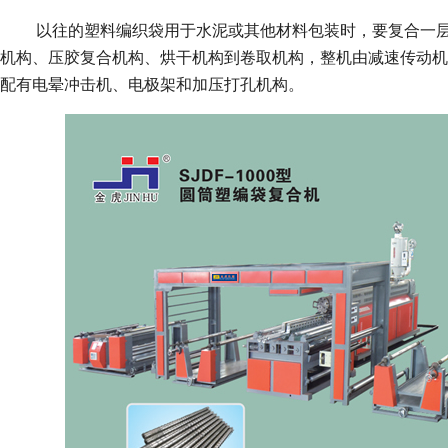
以往的塑料编织袋用于水泥或其他材料包装时，要复合一层
机构、压胶复合机构、烘干机构到卷取机构，整机由减速传动机
配有电晕冲击机、电极架和加压打孔机构。