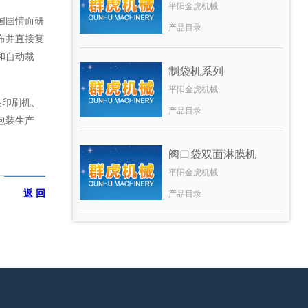
平阳金虎机械
国国情而研
产品目录
布并直接复
和自动裁
制袋机系列
平阳金虎机械
织袋印刷机、
产品目录
包装生产
阀口袋双面淋膜机
平阳金虎机械
返 回
产品目录