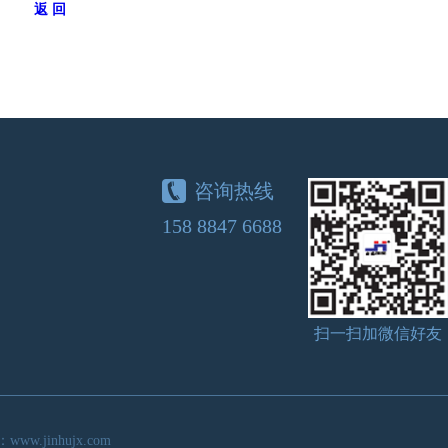
返 回
咨询热线
158 8847 6688
扫一扫加微信好友
址：
www.jinhujx.com