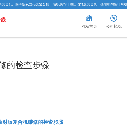
袋复合机、编织袋双面亮光复合机、编织袋彩印膜自动对版复合机、整卷编织袋印刷
网站首页
公司概况
修的检查步骤
动对版复合机维修的检查步骤