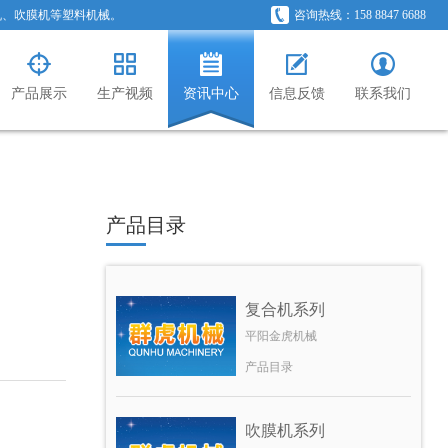
机、吹膜机等塑料机械。
咨询热线：158 8847 6688
产品展示
生产视频
资讯中心
信息反馈
联系我们
产品目录
复合机系列
平阳金虎机械
产品目录
吹膜机系列